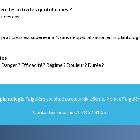
nt les activités quotidiennes ?
rt des cas.
?
praticiens est supérieur à 15 ans de spécialisation en implantologie.
tes
? Danger ? Efficacité ? Régime ? Douleur ? Durée ?
plantologie Falguière est situé au cœur du
15ème, 9 place Falguièr
Contactez-nous au
01 73 32 31 05
.