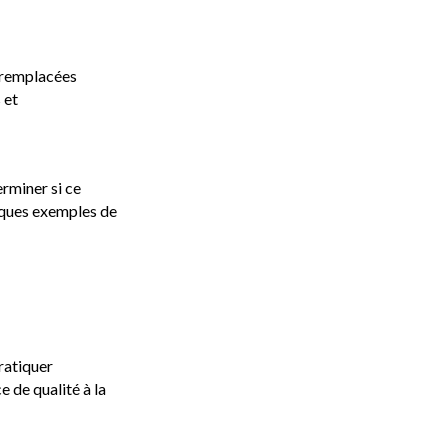
e remplacées
 et
erminer si ce
elques exemples de
pratiquer
e de qualité à la