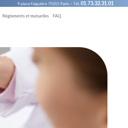
01.73.32.31.01
9 place Falguière 75015 Paris
–
Tél.
Règlements et mutuelles
FAQ