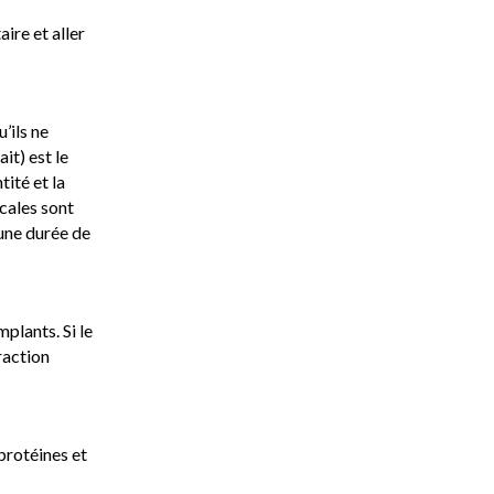
ire et aller
’ils ne
it) est le
ité et la
cales sont
 une durée de
mplants. Si le
raction
protéines et