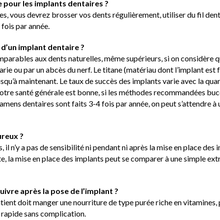
 pour les implants dentaires ?
, vous devrez brosser vos dents régulièrement, utiliser du fil denta
 fois par année.
 d’un implant dentaire ?
mparables aux dents naturelles, même supérieurs, si on considère qu
rie ou par un abcès du nerf. Le titane (matériau dont l’implant est fa
squ’à maintenant. Le taux de succès des implants varie avec la quant
Si votre santé générale est bonne, si les méthodes recommandées buc
examens dentaires sont faits 3-4 fois par année, on peut s’attendre à
ureux ?
 il n’y a pas de sensibilité ni pendant ni après la mise en place des i
ste, la mise en place des implants peut se comparer à une simple ext
suivre après la pose de l’implant ?
atient doit manger une nourriture de type purée riche en vitamines, 
 rapide sans complication.